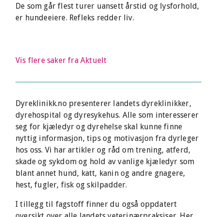
De som går flest turer uansett årstid og lysforhold,
er hundeeiere. Refleks redder liv.
Vis flere saker fra Aktuelt
Dyreklinikk.no presenterer landets dyreklinikker,
dyrehospital og dyresykehus. Alle som interesserer
seg for kjæledyr og dyrehelse skal kunne finne
nyttig informasjon, tips og motivasjon fra dyrleger
hos oss. Vi har artikler og råd om trening, atferd,
skade og sykdom og hold av vanlige kjæledyr som
blant annet hund, katt, kanin og andre gnagere,
hest, fugler, fisk og skilpadder.
I tillegg til fagstoff finner du også oppdatert
oversikt over alle landets veterinærpraksiser. Her