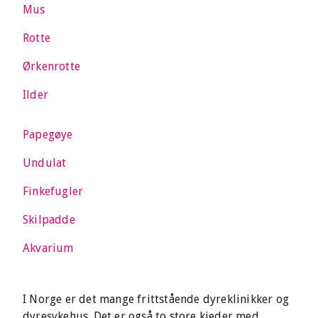
Mus
Rotte
Ørkenrotte
Ilder
Papegøye
Undulat
Finkefugler
Skilpadde
Akvarium
I Norge er det mange frittstående dyreklinikker og
dyresykehus. Det er også to store kjeder med