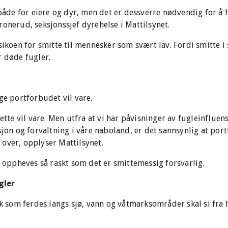
 både for eiere og dyr, men det er dessverre nødvendig for å 
ronerud, seksjonssjef dyrehelse i Mattilsynet.
ikoen for smitte til mennesker som svært lav. Fordi smitte i sj
r døde fugler.
ge portforbudet vil vare.
dette vil vare. Men utfra at vi har påvisninger av fugleinfluen
sjon og forvaltning i våre naboland, er det sannsynlig at port
er over, opplyser Mattilsynet.
l oppheves så raskt som det er smittemessig forsvarlig.
gler
lk som ferdes langs sjø, vann og våtmarksområder skal si fra 