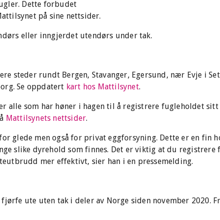
fugler. Dette forbudet
attilsynet på sine nettsider.
ndørs eller inngjerdet utendørs under tak.
flere steder rundt Bergen, Stavanger, Egersund, nær Evje i Se
borg. Se oppdatert
kart hos Mattilsynet
.
 alle som har høner i hagen til å registrere fugleholdet sitt
på
Mattilsynets nettsider
.
for glede men også for privat eggforsyning. Dette er en fin 
nge slike dyrehold som finnes. Det er viktig at du registrere 
tteutbrudd mer effektivt, sier han i en pressemelding.
fjørfe ute uten tak i deler av Norge siden november 2020. F