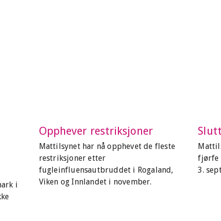
Opphever restriksjoner
Slut
Mattilsynet har nå opphevet de fleste
Matti
restriksjoner etter
fjørfe
fugleinfluensautbruddet i Rogaland,
3. se
Viken og Innlandet i november.
ark i
kke