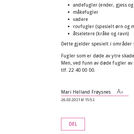
andefugler (ender, gjess og
måkefugler
vadere
rovfugler (spesielt ørn og 
åtseletere (kråke og ravn)
Dette gjelder spesielt i områder
Fugler som er døde av ytre skade
Men, ved funn av døde fugler av 
tlf. 22 40 00 00.
Mari Helland Frøysnes
26.03.2021 kl 15:52
DEL