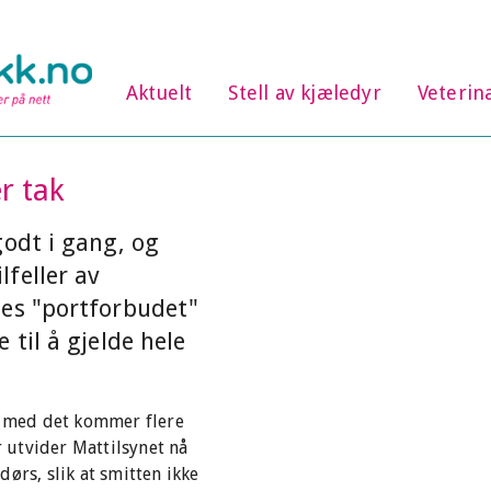
Aktuelt
Stell av kjæledyr
Veterin
r tak
godt i gang, og
feller av
des "portforbudet"
 til å gjelde hele
og med det kommer flere
r utvider Mattilsynet nå
ørs, slik at smitten ikke