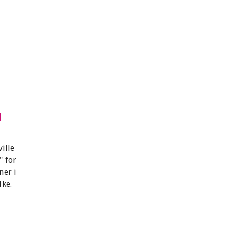
d
ille
" for
ner i
lke.