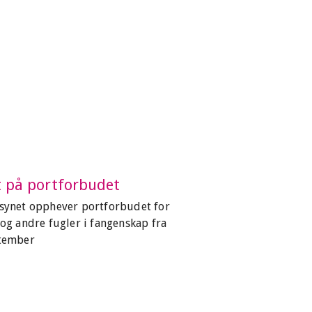
t på portforbudet
lsynet opphever portforbudet for
 og andre fugler i fangenskap fra
ptember