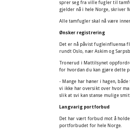
sprer seg fra ville fugler til tam
gjelder nå i hele Norge, skriver M
Alle tamfugler skal nå være inne
Ønsker registrering
Det er nå påvist fugleinfluensa 
rundt Oslo, nær Askim og Sarps
Tronerud i Mattilsynet oppfordrer
for hvordan du kan gjøre dette 
- Mange har høner i hagen, både 
vi ikke har oversikt over hvor ma
slik at svi kan stanse mulige smi
Langvarig portforbud
Det har vært forbud mot å holde 
portforbudet for hele Norge.