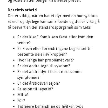
og koste en del penger til diverse prøver.
Detektivarbeid
Det er viktig, når en har et dyr med en hudsykdom,
at eier og dyrlege kan samarbeide og det er viktig å
få besvart en del standardspørgsmål som f.eks:
Er det kløe? Kom kløen først eller kom den
senere?
Er kløen eller forandringene begrenset til
bestemte deler av kroppen?
Hvor lenge har problemet vart?
Er det andre tegn til sykdom?
Er det andre dyr i huset med samme
symptomer?
Er det årstidsvariasjon?
Relasjon til løpetid?
Miljø?
Fôr?
Tidligere behandling og hvilken type