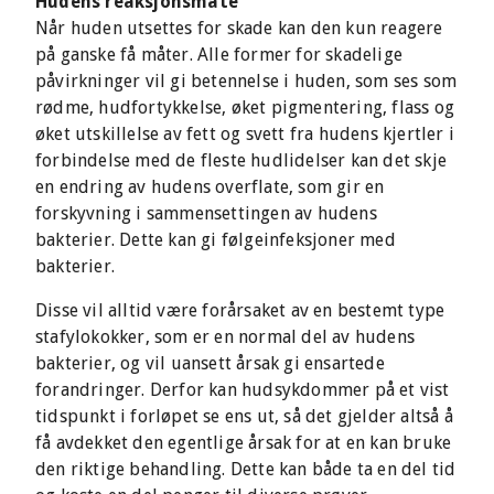
Hudens reaksjonsmåte
Når huden utsettes for skade kan den kun reagere
på ganske få måter. Alle former for skadelige
påvirkninger vil gi betennelse i huden, som ses som
rødme, hudfortykkelse, øket pigmentering, flass og
øket utskillelse av fett og svett fra hudens kjertler i
forbindelse med de fleste hudlidelser kan det skje
en endring av hudens overflate, som gir en
forskyvning i sammensettingen av hudens
bakterier. Dette kan gi følgeinfeksjoner med
bakterier.
Disse vil alltid være forårsaket av en bestemt type
stafylokokker, som er en normal del av hudens
bakterier, og vil uansett årsak gi ensartede
forandringer. Derfor kan hudsykdommer på et vist
tidspunkt i forløpet se ens ut, så det gjelder altså å
få avdekket den egentlige årsak for at en kan bruke
den riktige behandling. Dette kan både ta en del tid