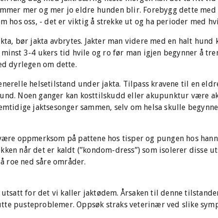
ommer mer og mer jo eldre hunden blir. Forebygg dette med å
s oss, - det er viktig å strekke ut og ha perioder med hvile
kta, bør jakta avbrytes. Jakter man videre med en halt hund 
 minst 3-4 ukers tid hvile og ro før man igjen begynner å tre
med dyrlegen om dette.
nerelle helsetilstand under jakta. Tilpass kravene til en eld
und. Noen ganger kan kosttilskudd eller akupunktur være akt
remtidige jaktsesonger sammen, selv om helsa skulle begynne 
 være oppmerksom på pattene hos tisper og pungen hos hannh
kken når det er kaldt (”kondom-dress”) som isolerer disse 
r å roe ned såre områder.
 utsatt for det vi kaller jaktødem. Årsaken til denne tilstand
tte pusteproblemer. Oppsøk straks veterinær ved slike sym