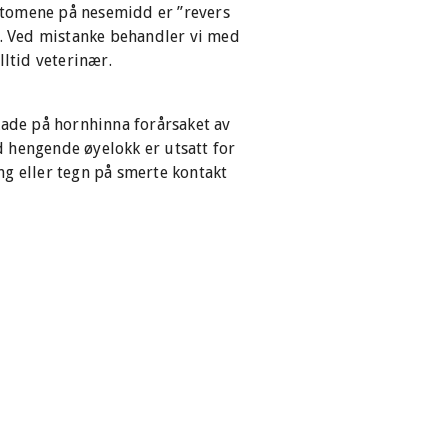
ptomene på nesemidd er ”revers
e. Ved mistanke behandler vi med
ltid veterinær.
kade på hornhinna forårsaket av
ed hengende øyelokk er utsatt for
ing eller tegn på smerte kontakt