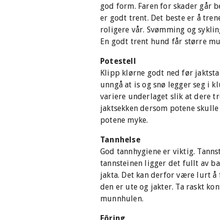
god form. Faren for skader går b
er godt trent. Det beste er å tr
roligere vår. Svømming og syklin
En godt trent hund får større mu
Potestell
Klipp klørne godt ned før jaktst
unngå at is og snø legger seg i 
variere underlaget slik at dere t
jaktsekken dersom potene skulle 
potene myke.
Tannhelse
God tannhygiene er viktig. Tannst
tannsteinen ligger det fullt av 
jakta. Det kan derfor være lurt å
den er ute og jakter. Ta raskt k
munnhulen.
Fôring