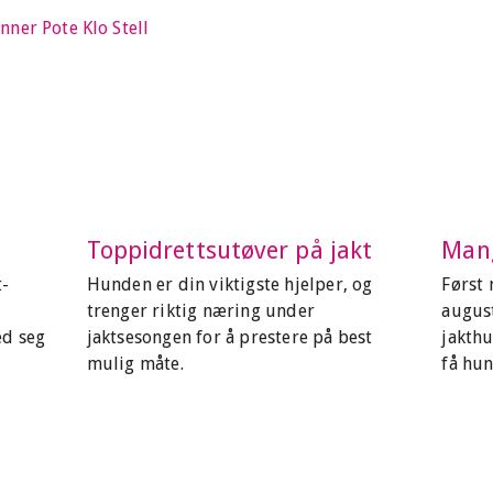
nner
Pote
Klo
Stell
Toppidrettsutøver på jakt
Mang
t-
Hunden er din viktigste hjelper, og
Først
trenger riktig næring under
augus
ed seg
jaktsesongen for å prestere på best
jakthu
mulig måte.
få hun