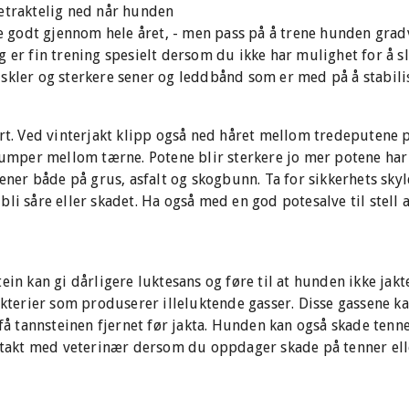
etraktelig ned når hunden
ene godt gjennom hele året, - men pass på å trene hunden gra
g er fin trening spesielt dersom du ikke har mulighet for å 
skler og sterkere sener og leddbånd som er med på å stabili
art. Ved vinterjakt klipp også ned håret mellom tredeputene
klumper mellom tærne. Potene blir sterkere jo mer potene har 
rener både på grus, asfalt og skogbunn. Ta for sikkerhets sky
bli såre eller skadet. Ha også med en god potesalve til stell
ein kan gi dårligere luktesans og føre til at hunden ikke jakte
bakterier som produserer illeluktende gasser. Disse gassene 
 få tannsteinen fjernet før jakta. Hunden kan også skade tenne
ontakt med veterinær dersom du oppdager skade på tenner ell