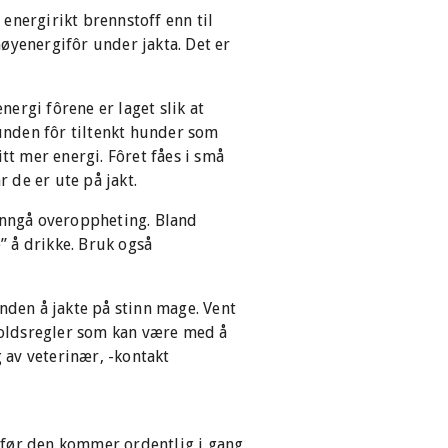
energirikt brennstoff enn til
øyenergifôr under jakta. Det er
nergi fôrene er laget slik at
hunden fôr tiltenkt hunder som
tt mer energi. Fôret fåes i små
 de er ute på jakt.
 unngå overoppheting. Bland
” å drikke. Bruk også
hunden å jakte på stinn mage. Vent
rholdsregler som kan være med å
 av veterinær, -kontakt
id før den kommer ordentlig i gang