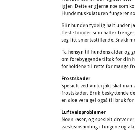
igjen. Dette er gjerne noe som k
Hundemuskulaturen fungerer som ho
Blir hunden tydelig halt under ja
fleste hunder som halter trenger
seg litt smertestillende. Snakk 
Ta hensyn til hundens alder og ge
om forebyggende tiltak for din h
forholdene til rette for mange f
Frostskader
Spesielt ved vinterjakt skal man
frostskader. Bruk beskyttende de
en aloe vera gel også til bruk fo
Luftveisproblemer
Noen raser, og spesielt drever er
væskeansamling i lungene og aku