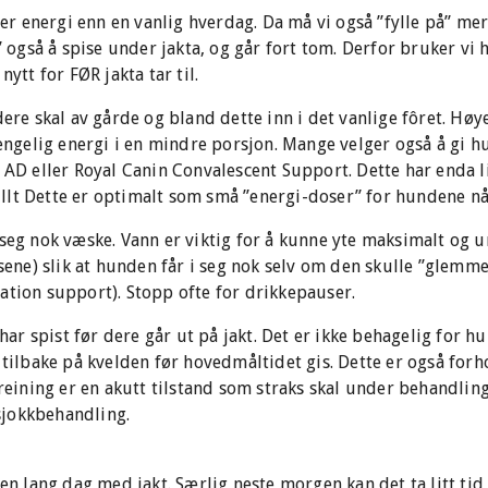
 energi enn en vanlig hverdag. Da må vi også ”fylle på” mer 
gså å spise under jakta, og går fort tom. Derfor bruker vi h
nytt for FØR jakta tar til.
ere skal av gårde og bland dette inn i det vanlige fôret. Høye
gjengelig energi i en mindre porsjon. Mange velger også å gi 
 AD eller Royal Canin Convalescent Support. Dette har enda li
lt Dette er optimalt som små ”energi-doser” for hundene når
 seg nok væske. Vann er viktig for å kunne yte maksimalt og
ksene) slik at hunden får i seg nok selv om den skulle ”glemme
ation support). Stopp ofte for drikkepauser.
 har spist før dere går ut på jakt. Det er ikke behagelig for 
t tilbake på kvelden før hovedmåltidet gis. Dette er også fo
ning er en akutt tilstand som straks skal under behandling
sjokkbehandling.
 en lang dag med jakt. Særlig neste morgen kan det ta litt t