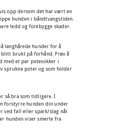
dvis opp dersom det har vært en
slippe hunden i båndtvangstiden.
sere ledd og forebygge skader.
 på langhårede hunder for å
blitt brukt på forhånd. Prøv å
ld med et par potesokker i
 av sprukne poter og som holder
r så bra som tidligere. I
kan forstyrre hunden din under
r ved fall eller spark/slag når
er hunden viser smerte fra