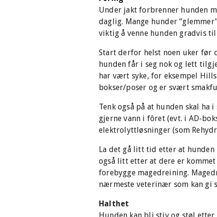
Under jakt forbrenner hunden mer
daglig. Mange hunder ”glemmer” o
viktig å venne hunden gradvis til 
Start derfor helst noen uker før d
hunden får i seg nok og lett til
har vært syke, for eksempel Hills
bokser/poser og er svært smakful
Tenk også på at hunden skal ha i
gjerne vann i fôret (evt. i AD-bo
elektrolyttløsninger (som Rehydr
La det gå litt tid etter at hunden
også litt etter at dere er komme
forebygge magedreining. Magedrei
nærmeste veterinær som kan gi 
Halthet
Hunden kan bli stiv og støl etter