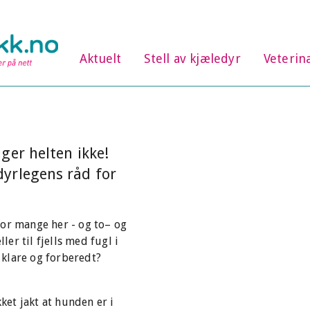
Aktuelt
Stell av kjæledyr
Veterin
ger helten ikke!
yrlegens råd for
for mange her - og to– og
ller til fjells med fugl i
e klare og forberedt?
kket jakt at hunden er i