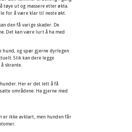
 tøye ut og massere etter økta.
 for å være klar til neste økt.
kan den få varige skader. De
ne. Det kan være lurt å ha med
re hund, og spør gjerne dyrlegen
uelt. Slik kan dere legge
å skrante.
under. Her er det lett å få
utsatte områdene. Ha gjerne med
en er ikke avklart, men hunden får
ptomer.