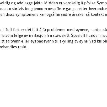
eldig og ødelegge jakta. Midden er vanskelig å påvise. Sym
 pusten støtvis inn gjennom nesa flere ganger etter hverandr
n disse symptomene kan også ha andre årsaker så kontakt al
i full fart er det lett å få problemer med øynene, - enten s
yne som følge av irritasjon fra støv/skitt. Spesielt hunder m
litt saltvann eller øyebadevann til skylling av øyne. Ved knip
behandles raskt.