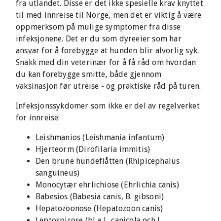
fra utlandet. Disse er det ikke spesielle krav knyttet
til med innreise til Norge, men det er viktig å være
oppmerksom på mulige symptomer fra disse
infeksjonene. Det er du som dyreeier som har
ansvar for å forebygge at hunden blir alvorlig syk.
Snakk med din veterinær for å få råd om hvordan
du kan forebygge smitte, både gjennom
vaksinasjon før utreise - og praktiske råd på turen.
Infeksjonssykdomer som ikke er del av regelverket
for innreise:
Leishmanios (Leishmania infantum)
Hjerteorm (Dirofilaria immitis)
Den brune hundeflåtten (Rhipicephalus
sanguineus)
Monocytær ehrlichiose (Ehrlichia canis)
Babesios (Babesia canis, B. gibsoni)
Hepatozoonose (Hepatozoon canis)
Leptospirose (bl a L. canicola och L.