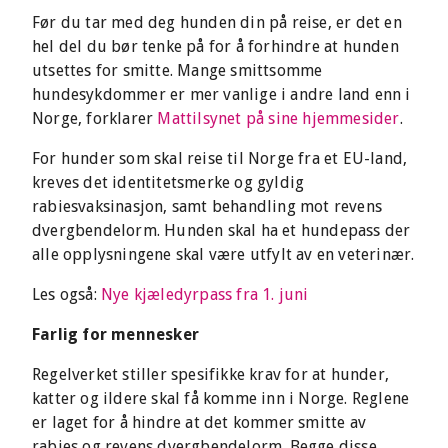
Før du tar med deg hunden din på reise, er det en
hel del du bør tenke på for å forhindre at hunden
utsettes for smitte. Mange smittsomme
hundesykdommer er mer vanlige i andre land enn i
Norge, forklarer
Mattilsynet på sine hjemmesider
.
For hunder som skal reise til Norge fra et EU-land,
kreves det identitetsmerke og gyldig
rabiesvaksinasjon, samt behandling mot revens
dvergbendelorm. Hunden skal ha et hundepass der
alle opplysningene skal være utfylt av en veterinær.
Les også:
Nye kjæledyrpass fra 1. juni
Farlig for mennesker
Regelverket stiller spesifikke krav for at hunder,
katter og ildere skal få komme inn i Norge. Reglene
er laget for å hindre at det kommer smitte av
rabies og revens dvergbendelorm. Begge disse