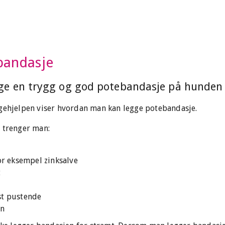
ebandasje
ge en trygg og god potebandasje på hunden 
egehjelpen viser hvordan man kan legge potebandasje.
 trenger man:
for eksempel zinksalve
t
st pustende
en