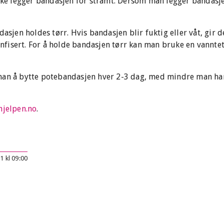
ikke legger bandasjen for stramt. Dersom man legger bandasj
dasjen holdes tørr. Hvis bandasjen blir fuktig eller våt, gir 
 infisert. For å holde bandasjen tørr kan man bruke en vannte
man å bytte potebandasjen hver 2-3 dag, med mindre man har 
hjelpen.no
.
1 kl 09:00