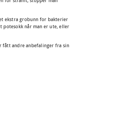
en for stramt, stopper man
det ekstra grobunn for bakterier
tt potesokk når man er ute, eller
fått andre anbefalinger fra sin