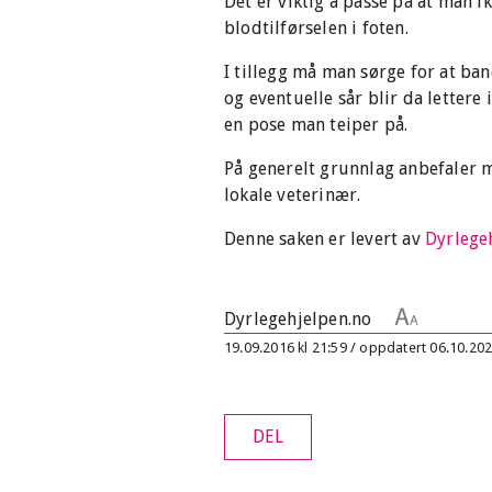
Det er viktig å passe på at man 
blodtilførselen i foten.
I tillegg må man sørge for at ban
og eventuelle sår blir da lettere
en pose man teiper på.
På generelt grunnlag anbefaler 
lokale veterinær.
Denne saken er levert av
Dyrlege
Dyrlegehjelpen.no
19.09.2016 kl 21:59 / oppdatert 06.10.202
DEL