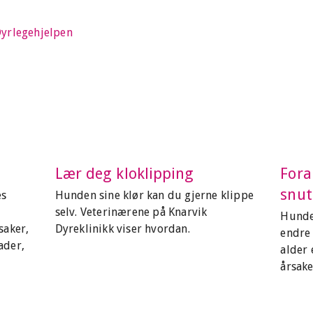
yrlegehjelpen
Lær deg kloklipping
Fora
snut
es
Hunden sine klør kan du gjerne klippe
selv. Veterinærene på Knarvik
Hunden
saker,
Dyreklinikk viser hvordan.
endre
ader,
alder 
årsake