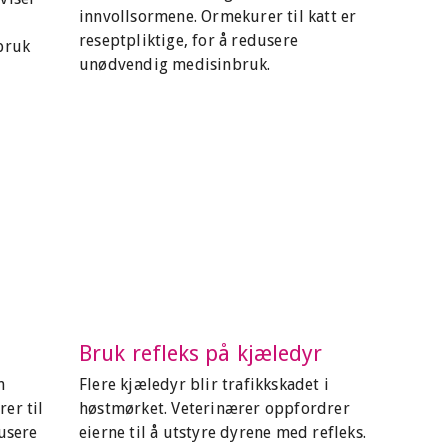
innvollsormene. Ormekurer til katt er
reseptpliktige, for å redusere
bruk
unødvendig medisinbruk.
Bruk refleks på kjæledyr
n
Flere kjæledyr blir trafikkskadet i
er til
høstmørket. Veterinærer oppfordrer
dusere
eierne til å utstyre dyrene med refleks.