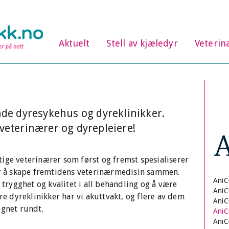
Aktuelt
Stell av kjæledyr
Veterin
de dyresykehus og dyreklinikker.
veterinærer og dyrepleiere!
ige veterinærer som først og fremst spesialiserer
 er å skape fremtidens veterinærmedisin sammen.
AniC
y trygghet og kvalitet i all behandling og å være
AniC
åre dyreklinikker har vi akuttvakt, og flere av dem
AniC
øgnet rundt.
AniC
AniC