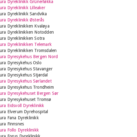
ura Dyreklinikk Grünerløkka
ra Dyreklinikk Lilleaker
ura Dyreklinikk Sandvika
ura Dyreklinikk Østerås
ura Dyreklinikken Kvaløya
ura Dyreklinikken Notodden
ura Dyreklinikken Sotra
ura Dyreklinikken Telemark
ura Dyreklinikken Tromsdalen
ura Dyresykehus Bergen Nord
ura Dyresykehus Oslo
ura Dyresykehus Stavanger
ura Dyresykehus Stjørdal
ura Dyresykehus Sørlandet
ura Dyresykehus Trondheim
ura Dyresykehuset Bergen Sør
ura Dyresykehuset Tromsø
ura Eidsvoll Dyreklinikk
ura Elverum Dyrehospital
ura Fana Dyreklinikk
ura Finnsnes
ura Follo Dyreklinikk
ura Forus Dyreklinikk