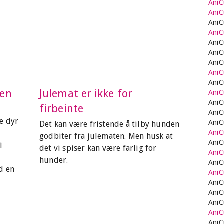
AniC
AniCu
AniC
AniC
AniC
AniC
AniC
AniC
AniC
ten
Julemat er ikke for
AniC
AniC
firbeinte
n
AniC
e dyr
AniC
Det kan være fristende å tilby hunden
AniC
godbiter fra julematen. Men husk at
AniC
i
det vi spiser kan være farlig for
AniC
hunder.
AniC
d en
AniC
AniC
AniC
AniC
AniC
AniC