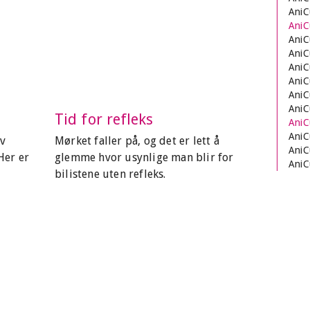
AniC
AniC
AniC
AniC
AniC
AniC
AniC
AniC
Tid for refleks
AniC
AniC
av
Mørket faller på, og det er lett å
AniC
Her er
glemme hvor usynlige man blir for
AniC
bilistene uten refleks.