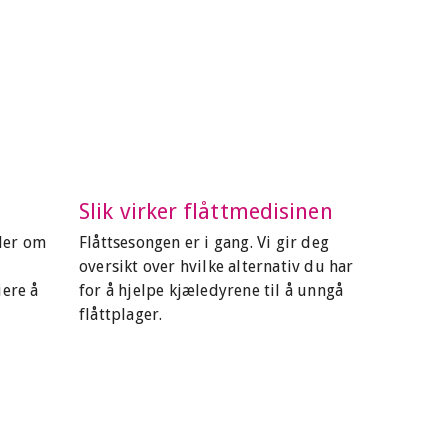
Slik virker flåttmedisinen
der om
Flåttsesongen er i gang. Vi gir deg
oversikt over hvilke alternativ du har
iere å
for å hjelpe kjæledyrene til å unngå
flåttplager.