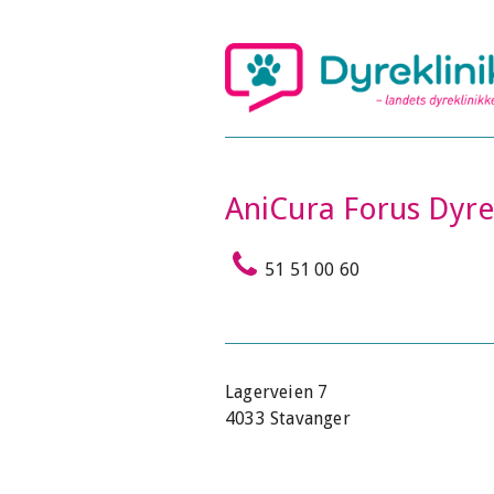
AniCura Forus Dyre
51 51 00 60
Lagerveien 7
4033 Stavanger