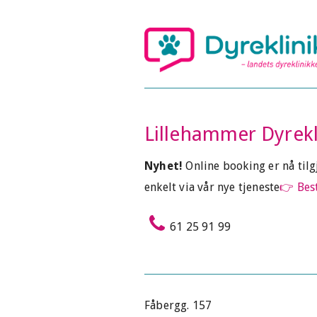
Lillehammer Dyrekl
Nyhet!
Online booking er nå til
enkelt via vår nye tjeneste
👉 Best
61 25 91 99
Fåbergg. 157