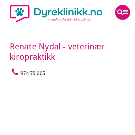
Renate Nydal - veterinær
kiropraktikk
974 79 005