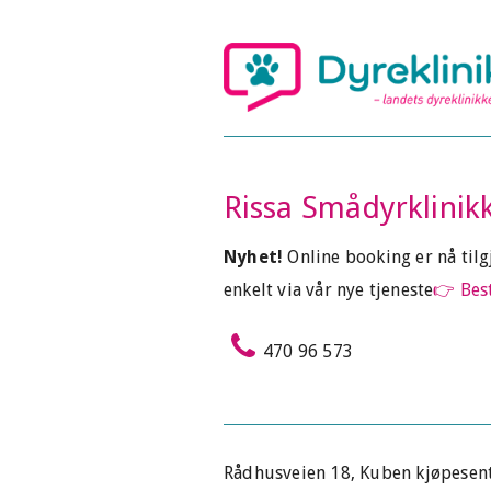
Rissa Smådyrklinik
Nyhet!
Online booking er nå til
enkelt via vår nye tjeneste
👉 Best
470 96 573
Rådhusveien 18, Kuben kjøpesen