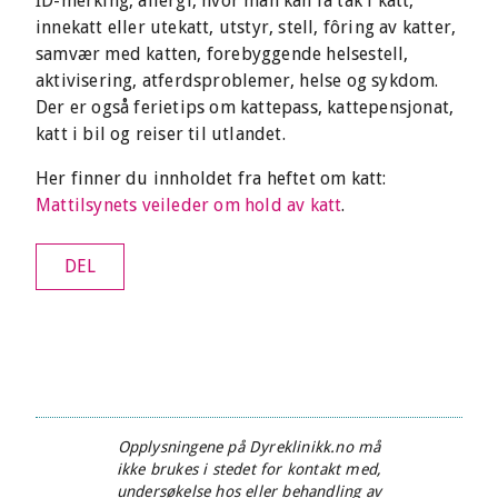
ID-merking, allergi, hvor man kan få tak i katt,
innekatt eller utekatt, utstyr, stell, fôring av katter,
samvær med katten, forebyggende helsestell,
aktivisering, atferdsproblemer, helse og sykdom.
Der er også ferietips om kattepass, kattepensjonat,
katt i bil og reiser til utlandet.
Her finner du innholdet fra heftet om katt:
Mattilsynets veileder om hold av katt
.
DEL
Opplysningene på Dyreklinikk.no må
ikke brukes i stedet for kontakt med,
undersøkelse hos eller behandling av