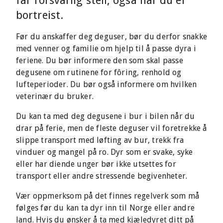
får forsvarlig stell, også når du er
bortreist.
Før du anskaffer deg deguser, bør du derfor snakke
med venner og familie om hjelp til å passe dyra i
feriene. Du bør informere den som skal passe
degusene om rutinene for fôring, renhold og
lufteperioder. Du bør også informere om hvilken
veterinær du bruker.
Du kan ta med deg degusene i bur i bilen når du
drar på ferie, men de fleste deguser vil foretrekke å
slippe transport med løfting av bur, trekk fra
vinduer og mangel på ro. Dyr som er svake, syke
eller har diende unger bør ikke utsettes for
transport eller andre stressende begivenheter.
Vær oppmerksom på det finnes regelverk som må
følges før du kan ta dyr inn til Norge eller andre
land. Hvis du ønsker å ta med kjæledyret ditt på