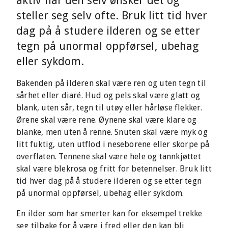
aktiv når den selv ønsker det og
steller seg selv ofte. Bruk litt tid hver
dag på å studere ilderen og se etter
tegn på unormal oppførsel, ubehag
eller sykdom.
Bakenden på ilderen skal være ren og uten tegn til
sårhet eller diaré. Hud og pels skal være glatt og
blank, uten sår, tegn til utøy eller hårløse flekker.
Ørene skal være rene. Øynene skal være klare og
blanke, men uten å renne. Snuten skal være myk og
litt fuktig, uten utflod i neseborene eller skorpe på
overflaten. Tennene skal være hele og tannkjøttet
skal være blekrosa og fritt for betennelser. Bruk litt
tid hver dag på å studere ilderen og se etter tegn
på unormal oppførsel, ubehag eller sykdom.
En ilder som har smerter kan for eksempel trekke
seg tilbake for å være i fred eller den kan bli