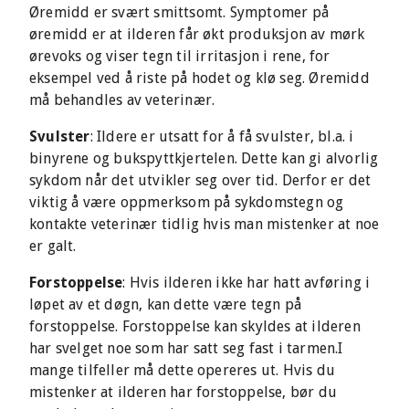
Øremidd er svært smittsomt. Symptomer på
øremidd er at ilderen får økt produksjon av mørk
ørevoks og viser tegn til irritasjon i rene, for
eksempel ved å riste på hodet og klø seg. Øremidd
må behandles av veterinær.
Svulster
: Ildere er utsatt for å få svulster, bl.a. i
binyrene og bukspyttkjertelen. Dette kan gi alvorlig
sykdom når det utvikler seg over tid. Derfor er det
viktig å være oppmerksom på sykdomstegn og
kontakte veterinær tidlig hvis man mistenker at noe
er galt.
Forstoppelse
: Hvis ilderen ikke har hatt avføring i
løpet av et døgn, kan dette være tegn på
forstoppelse. Forstoppelse kan skyldes at ilderen
har svelget noe som har satt seg fast i tarmen.I
mange tilfeller må dette opereres ut. Hvis du
mistenker at ilderen har forstoppelse, bør du