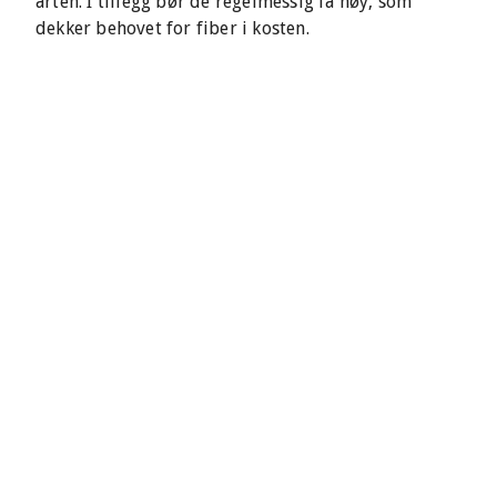
arten. I tillegg bør de regelmessig få høy, som
dekker behovet for fiber i kosten.