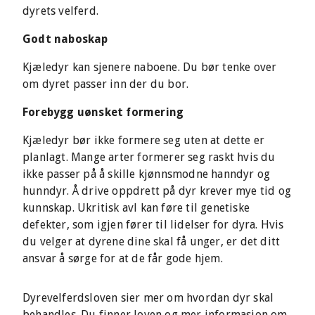
dyrets velferd.
Godt naboskap
Kjæledyr kan sjenere naboene. Du bør tenke over
om dyret passer inn der du bor.
Forebygg uønsket formering
Kjæledyr bør ikke formere seg uten at dette er
planlagt. Mange arter formerer seg raskt hvis du
ikke passer på å skille kjønnsmodne hanndyr og
hunndyr. Å drive oppdrett på dyr krever mye tid og
kunnskap. Ukritisk avl kan føre til genetiske
defekter, som igjen fører til lidelser for dyra. Hvis
du velger at dyrene dine skal få unger, er det ditt
ansvar å sørge for at de får gode hjem.
Dyrevelferdsloven sier mer om hvordan dyr skal
behandles. Du finner loven og mer informasjon om