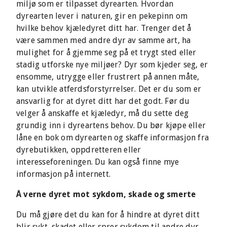
miljø som er tilpasset dyrearten. Hvordan
dyrearten lever i naturen, gir en pekepinn om
hvilke behov kjæledyret ditt har. Trenger det å
være sammen med andre dyr av samme art, ha
mulighet for å gjemme seg på et trygt sted eller
stadig utforske nye miljøer? Dyr som kjeder seg, er
ensomme, utrygge eller frustrert på annen måte,
kan utvikle atferdsforstyrrelser. Det er du som er
ansvarlig for at dyret ditt har det godt. Før du
velger å anskaffe et kjæledyr, må du sette deg
grundig inn i dyreartens behov. Du bør kjøpe eller
låne en bok om dyrearten og skaffe informasjon fra
dyrebutikken, oppdretteren eller
interesseforeningen. Du kan også finne mye
informasjon på internett.
Å verne dyret mot sykdom, skade og smerte
Du må gjøre det du kan for å hindre at dyret ditt
blir sykt, skadet eller sprer sykdom til andre dyr